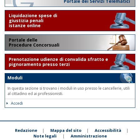
Portale dei Servizi Telematici
Liquidazione spese di
giustizia penali
istanze online
Portale delle
Procedure Concorsuali
Prenotazione udienze di convalida sfratto e
pignoramento presso terzi
Moduli
In questa sezione si trovano i moduli in uso presso le cancellerie, utili
al cittadino ed ai professionisti.
Accedi
Redazione
Mappa del sito
Accessibilità
|
|
|
Note legali
Amministrazione
|