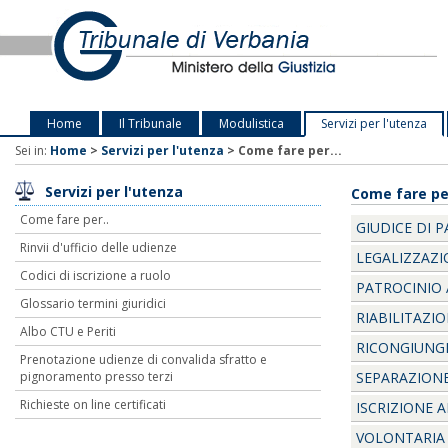
Home
Il Tribunale
Modulistica
Servizi per l'utenza
Sei in:
Home
>
Servizi per l'utenza
>
Come fare per...
Servizi per l'utenza
Come fare per
Come fare per..
GIUDICE DI P
Rinvii d'ufficio delle udienze
LEGALIZZAZI
Codici di iscrizione a ruolo
PATROCINIO A
Glossario termini giuridici
RIABILITAZI
Albo CTU e Periti
RICONGIUNGI
Prenotazione udienze di convalida sfratto e
pignoramento presso terzi
SEPARAZIONE
Richieste on line certificati
ISCRIZIONE A
VOLONTARIA 