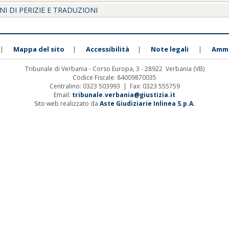
I DI PERIZIE E TRADUZIONI
Mappa del sito
Accessibilità
Note legali
Ammi
|
|
|
|
Tribunale di Verbania - Corso Europa, 3 - 28922 Verbania (VB)
Codice Fiscale: 84009870035
Centralino: 0323 503993 | Fax: 0323 555759
Email:
tribunale.verbania@giustizia.it
Sito web realizzato da
Aste Giudiziarie Inlinea S.p.A.