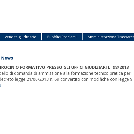
Vendite giudiziarie
Pubblici Proclami
Amministrazione Traspare
e News
IROCINIO FORMATIVO PRESSO GLI UFFICI GIUDIZIARI L. 98/2013
ello di domanda di ammissione alla formazione tecnico pratica per l'acc
l decreto legge 21/06/2013 n. 69 convertito con modifiche con legge 9
o