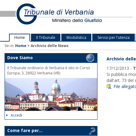
Home
Il Tribunale
Modulistica
Servizi per l'utenza
Sei in:
Home
>
Archivio delle News
Dove Siamo
Archivio dell
Il Tribunale ordinario di Verbania è sito in Corso
17/12/2013 -
T
Europa, 3, 28922 Verbania (VB)
Si pubblica mod
dall'art. 73 de
File allegat
Accedi
Come fare per...