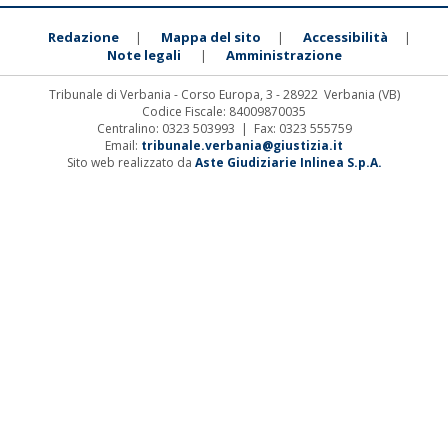
Redazione
Mappa del sito
Accessibilità
|
|
|
Note legali
Amministrazione
|
Tribunale di Verbania - Corso Europa, 3 - 28922 Verbania (VB)
Codice Fiscale: 84009870035
Centralino: 0323 503993 | Fax: 0323 555759
Email:
tribunale.verbania@giustizia.it
Sito web realizzato da
Aste Giudiziarie Inlinea S.p.A.