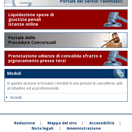
Portale dei Servizi Telematici
Liquidazione spese di
giustizia penali
istanze online
Portale delle
Procedure Concorsuali
Prenotazione udienze di convalida sfratto e
pignoramento presso terzi
Moduli
In questa sezione si trovano i moduli in uso presso le cancellerie, utili
al cittadino ed ai professionisti.
Accedi
Redazione
Mappa del sito
Accessibilità
|
|
|
Note legali
Amministrazione
|