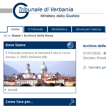
Home
Il Tribunale
Modulistica
Servizi per l'utenza
Sei in:
Home
>
Archivio delle News
Dove Siamo
Archivio dell
Il Tribunale ordinario di Verbania è sito in Corso
01/07/2026 -
D
Europa, 3, 28922 Verbania (VB)
Decreto Preside
Decreto pre
Accedi
Come fare per...