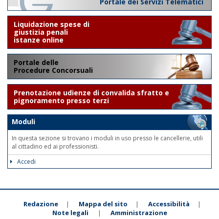
Portale dei Servizi Telematici
Liquidazione spese di
giustizia penali
istanze online
Portale delle
Procedure Concorsuali
Prenotazione udienze di convalida sfratto e
pignoramento presso terzi
Moduli
In questa sezione si trovano i moduli in uso presso le cancellerie, utili
al cittadino ed ai professionisti.
Accedi
Redazione
Mappa del sito
Accessibilità
|
|
|
Note legali
Amministrazione
|