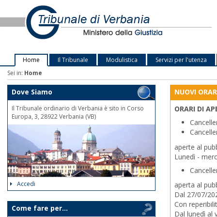
Home
Il Tribunale
Modulistica
Servizi per l'utenza
Sei in:
Home
Dove Siamo
NUOVI ORARI
Il Tribunale ordinario di Verbania è sito in Corso
ORARI DI AP
Europa, 3, 28922 Verbania (VB)
Cancelle
Cancelle
aperte al pubb
Lunedì - merco
Cancelle
Accedi
aperta al pubb
Dal 27/07/202
Con reperibili
Come fare per...
Dal lunedì al 