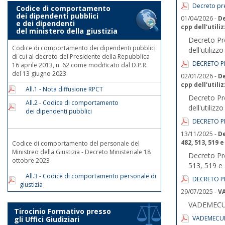
Decreto pre
Codice di comportamento
dei dipendenti pubblici
01/04/2026 -
De
e dei dipendenti
cpp dell'utili
del ministero della giustizia
Decreto Pre
Codice di comportamento dei dipendenti pubblici
dell'utilizz
di cui al decreto del Presidente della Repubblica
DECRETO PR
16 aprile 2013, n. 62 come modificato dal D.P.R.
del 13 giugno 2023
02/01/2026 -
De
cpp dell'utili
All.1 - Nota diffusione RPCT
Decreto Pre
All.2 - Codice di comportamento
dell'utilizz
dei dipendenti pubblici
DECRETO PR
13/11/2025 -
De
482, 513, 519 
Codice di comportamento del personale del
Ministreo della Giustizia - Decreto Ministeriale 18
Decreto Pre
ottobre 2023
513, 519 e 
All.3 - Codice di comportamento personale di
DECRETO PR
giustizia
29/07/2025 -
V
VADEMECU
Tirocinio Formativo presso
VADEMECU
gli Uffici Giudiziari