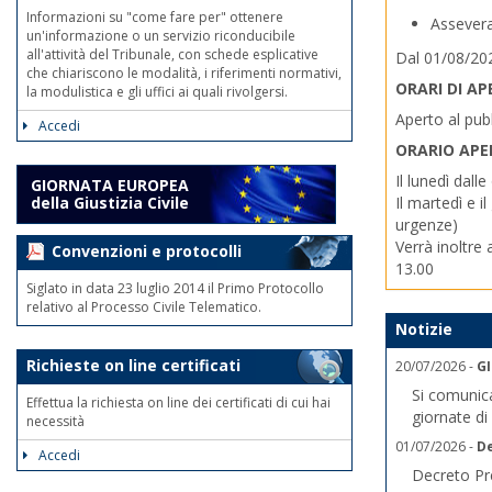
Informazioni su "come fare per" ottenere
Assevera
un'informazione o un servizio riconducibile
all'attività del Tribunale, con schede esplicative
Dal 01/08/202
che chiariscono le modalità, i riferimenti normativi,
ORARI DI A
la modulistica e gli uffici ai quali rivolgersi.
Aperto al pubb
Accedi
ORARIO APER
Il lunedì dall
GIORNATA EUROPEA
Il martedì e i
della Giustizia Civile
urgenze)
Verrà inoltre 
Convenzioni e protocolli
13.00
Siglato in data 23 luglio 2014 il Primo Protocollo
relativo al Processo Civile Telematico.
Notizie
Richieste on line certificati
20/07/2026 -
G
Si comunica
Effettua la richiesta on line dei certificati di cui hai
giornate di 
necessità
01/07/2026 -
De
Accedi
Decreto Pre