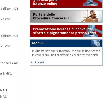
istanze online
dell'art. 175
Portale delle
Procedure Concorsuali
 175 cpp
Prenotazione udienze di convalida
sfratto e pignoramento presso terzi
dell'art. 175
Moduli
 175 cpp
In questa sezione si trovano i moduli in uso presso
le cancellerie, utili al cittadino ed ai professionisti.
Accedi
stanze ex art.
art. 482,
ENALI
NALI