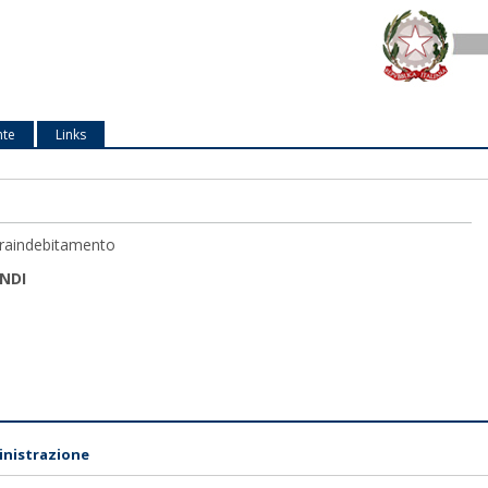
nte
Links
vraindebitamento
NDI
nistrazione