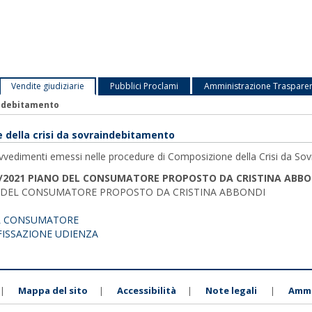
Vendite giudiziarie
Pubblici Proclami
Amministrazione Traspare
indebitamento
 della crisi da sovraindebitamento
vvedimenti emessi nelle procedure di Composizione della Crisi da So
/2021 PIANO DEL CONSUMATORE PROPOSTO DA CRISTINA ABBO
O DEL CONSUMATORE PROPOSTO DA CRISTINA ABBONDI
L CONSUMATORE
FISSAZIONE UDIENZA
Mappa del sito
Accessibilità
Note legali
Ammi
|
|
|
|