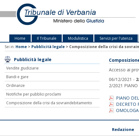
Home
Il Tribunale
Modulistica
Servizi per l'utenza
Sei in:
Home
>
Pubblicità legale
>
Composizione della crisi da sovra
Pubblicità legale
Composizione
Vendite giudiziarie
Accesso ai pro
Bandi e gare
06/12/2021 -
2
2/2021 PIAN
Ordinanze
Notifiche per pubblici proclami
PIANO DE
Composizione della crisi da sovraindebitamento
DECRETO 
OMOLOGA
Redazione