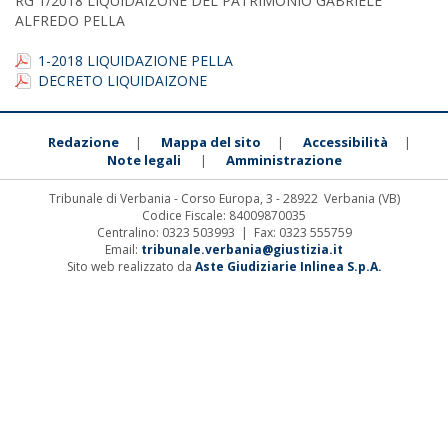
RG 1/2018 LIQUIDAIZONE DEL PATRIMONIO GABRIELE
ALFREDO PELLA
1-2018 LIQUIDAZIONE PELLA
DECRETO LIQUIDAIZONE
Redazione
Mappa del sito
Accessibilità
|
|
|
Note legali
Amministrazione
|
Tribunale di Verbania - Corso Europa, 3 - 28922 Verbania (VB)
Codice Fiscale: 84009870035
Centralino: 0323 503993 | Fax: 0323 555759
Email:
tribunale.verbania@giustizia.it
Sito web realizzato da
Aste Giudiziarie Inlinea S.p.A.